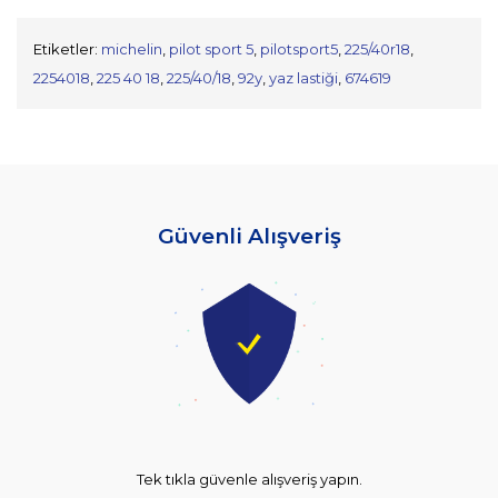
Etiketler:
michelin
,
pilot sport 5
,
pilotsport5
,
225/40r18
,
2254018
,
225 40 18
,
225/40/18
,
92y
,
yaz lastiği
,
674619
Güvenli Alışveriş
Tek tıkla güvenle alışveriş yapın.