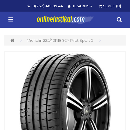
0(232) 461 99 44
HESABIM
SEPET (0)
Michelin 225/40R18 92Y Pilot Sport 5