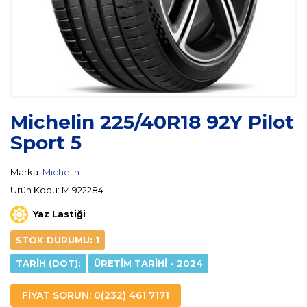
Michelin 225/40R18 92Y Pilot
Sport 5
Marka:
Michelin
Ürün Kodu: M 922284
Yaz Lastiği
STOK DURUMU: 1
TARIH (DOT):
ÜRETIM TARIHI - 2024
FİYAT SORUN: 0(232) 461 7171