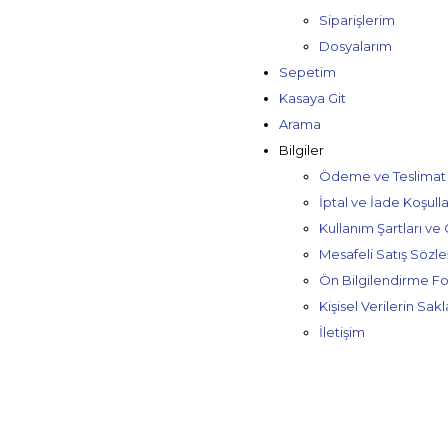
Siparişlerim
Dosyalarım
Sepetim
Kasaya Git
Arama
Bilgiler
Ödeme ve Teslimat B
İptal ve İade Koşulla
Kullanım Şartları ve 
Mesafeli Satış Sözl
Ön Bilgilendirme F
Kişisel Verilerin Sak
İletişim