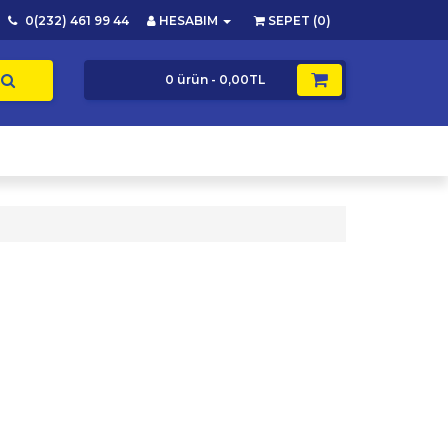
0(232) 461 99 44
HESABIM
SEPET (0)
0 ürün - 0,00TL