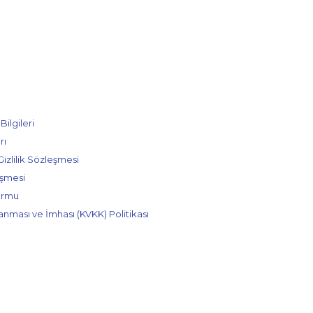
ilgileri
rı
Gizlilik Sözleşmesi
eşmesi
ormu
lanması ve İmhası (KVKK) Politikası