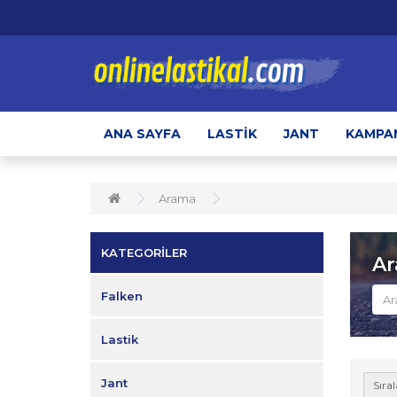
ANA SAYFA
LASTIK
JANT
KAMPA
Arama
KATEGORİLER
A
Falken
Lastik
Jant
Sıral