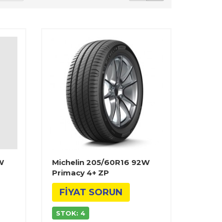
W
Michelin 205/60R16 92W
Primacy 4+ ZP
FİYAT SORUN
STOK: 4