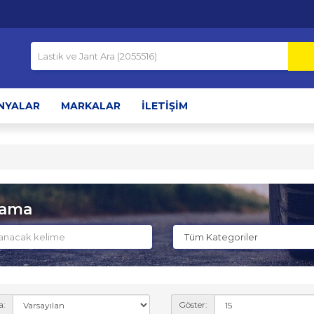
NYALAR
MARKALAR
İLETIŞIM
rama
a:
Göster: