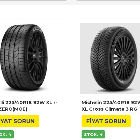
elli 225/40R18 92W XL r-
Michelin 225/40R18 92
 ZERO(MOE)
XL Cross Climate 3 RG
İYAT SORUN
FİYAT SORUN
OK: 4
STOK: 4