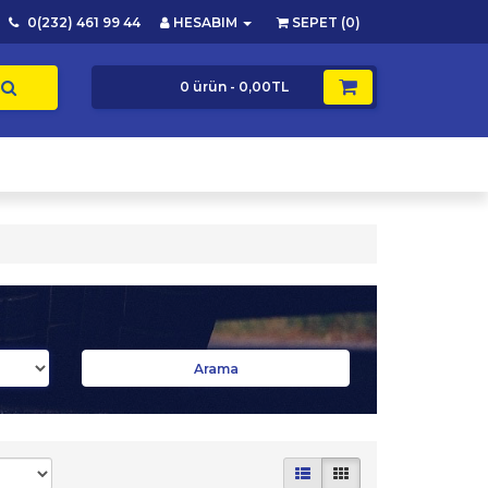
0(232) 461 99 44
HESABIM
SEPET (0)
0 ürün - 0,00TL