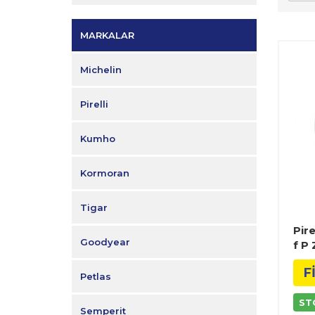
MARKALAR
Michelin
Pirelli
Kumho
Kormoran
Tigar
Pir
Goodyear
f P
F
Petlas
ST
Semperit